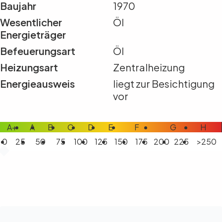
Baujahr
1970
Wesentlicher
Öl
Energieträger
Befeuerungsart
Öl
Heizungsart
Zentralheizung
Energieausweis
liegt zur Besichtigung
vor
A+
A
B
C
D
E
F
G
H
0
25
50
75
100
125
150
175
200
225
>250