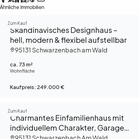
Ähnliche Immobilien
Zum Kauf
Skandinavisches Designhaus –
hell, modern & flexibel aufstellbar
95131 Schwarzenbach am Wald
ca. 73 m²
Wohnfläche
Kaufpreis:
249.000 €
Zum Kauf
Charmantes Einfamilienhaus mit
individuellem Charakter, Garagen
& Grundstück
95131 Schwarzenbach Am Wald