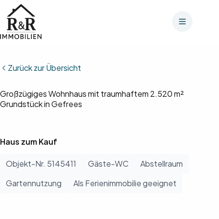
Zum
Inhalt
springen
Bilder anzeigen (20)
Zurück zur Übersicht
Grundrisse anzeigen (2)
Großzügiges Wohnhaus mit traumhaftem 2.520 m²
Grundstück in Gefrees
Haus zum Kauf
Objekt-Nr. 5145411
Gäste-WC
Abstellraum
Gartennutzung
Als Ferienimmobilie geeignet