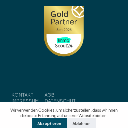
KONTAKT
AGB
IMPRESSUM
DATENSCHUT
Z
Wir verwenden Cookies, um sicherzustellen, dass wir Ihnen
WIDERRUFSB
die beste Erfahrung auf unserer Website bieten.
ELEHRUNG
Akzeptieren
Ablehnen